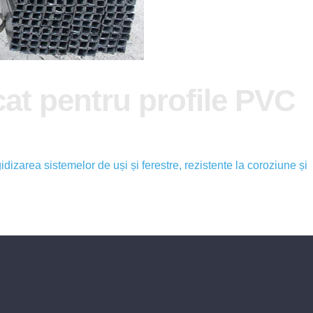
cat pentru profile PVC
idizarea sistemelor de uși și ferestre, rezistente la coroziune și