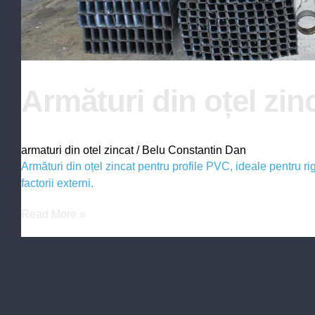
Armături din oțel zin
armaturi din otel zincat
/
Belu Constantin Dan
Armături din oțel zincat pentru profile PVC, ideale pentru rig
factorii externi.
Read More »