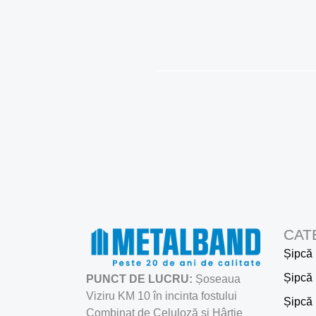
Skip
to
content
CAT
Șipcă 
Șipcă 
PUNCT DE LUCRU:
Șoseaua
Viziru KM 10 în incinta fostului
Șipcă
Combinat de Celuloză și Hârtie