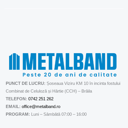
Skip
to
content
PUNCT DE LUCRU:
Șoseaua Viziru KM 10 în incinta fostului
Combinat de Celuloză și Hârtie (CCH) – Brăila
TELEFON:
0742 251 262
EMAIL:
office@metalband.ro
PROGRAM:
Luni – Sâmbătă 07:00 – 16:00